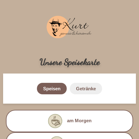
Unsere Speisekarte
Speisen
Getränke
am Morgen