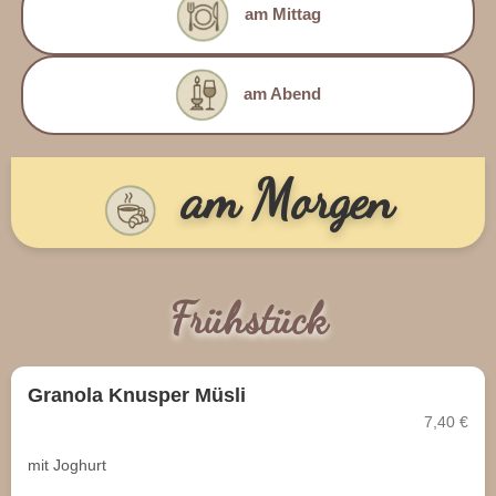
am Mittag
am Abend
am Morgen
Frühstück
Granola Knusper Müsli
7,40 €
mit Joghurt