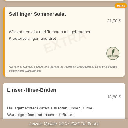
Extra
Seitlinger Sommersalat
21,50 €
Wildkräutersalat und Tomaten mit gebratenen
Kräuterseitlingen und Brot
Allergene: Gluten, Sellerie und daraus gewonnene Erzeugnisse, Senf und daraus
gewonnene Erzeugnisse
Linsen-Hirse-Braten
18,80 €
Hausgemachter Braten aus roten Linsen, Hirse,
Wurzelgemüse und frischen Kräutern
goldbraun gebacken und herzhaft abgeschmeckt
Letztes Update: 30.07.2026 19:38 Uhr
serviert mit saisonalen Beilagen und unserer Jus